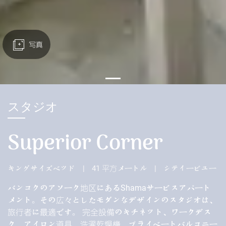
写真
スタジオ
Superior Corner
キングサイズベッド
|
41 平方メートル
|
シティービュー
バンコクのアソーク地区にあるShamaサービスアパート
メント。その広々としたモダンなデザインのスタジオは、
旅行者に最適です。 完全設備のキチネット、ワークデス
ク、アイロン道具、洗濯乾燥機、プライベートバルコニー