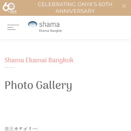
CELEBRATING ONYX'S 60TH
ANNIVERSARY
Shama Ekamai Bangkok
Photo Gallery
表示カテゴリー: