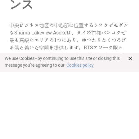
ンス
中央ビジネス地区の中心部に位置するシックでモダン
なShama Lakeview Asokeは、タイの首都バンコクで
最も高級なエリアの1つにあり、ゆったりとくつろげ
る落ち着いた空間を提供します。BTSアソーク駅と
MRTスクンビット駅が徒歩10分の近距離にあり、周辺
×
We use Cookies - by continuing to use this site or closing this
のショッピングモールや学校、大使館、銀行へのアク
message you're agreeing to our
Cookies policy
セスが非常に容易です。トレンディーなEM Districtに
も気軽に足を運ぶことができます。客室は、湖や市街
を一望できるスタジオスイートから広々とした3ベッ
ドルームアパートメントまで、豊富な選択肢をご用
意。ビジネスまたはレジャーなどご旅行の目的や、短
期、長期とご滞在期間に合わせて最適なお部屋をお選
びいただけます。Shame Lakeview Asokeは、比類な
いロケーション、エレガントなアパートメント、そし
て申し分のないサービスで、バンコクでの都市生活を
体現します。